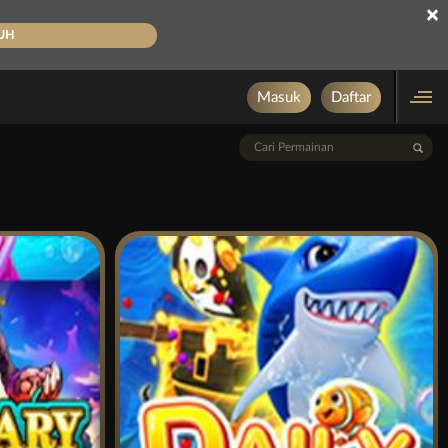
×
UH
Masuk
Daftar