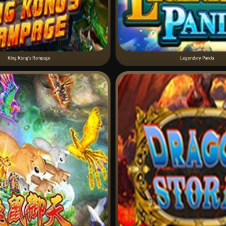
King Kong’s Rampage
Legendary Panda