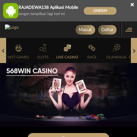
×
RAJADEWA138 Aplikasi Mobile
UNDUH
Jangan tampilkan lagi hari ini
Masuk
Daftar
HOT GAMES
SLOTS
LIVE CASINO
RACE
OLAHRAGA
CRA