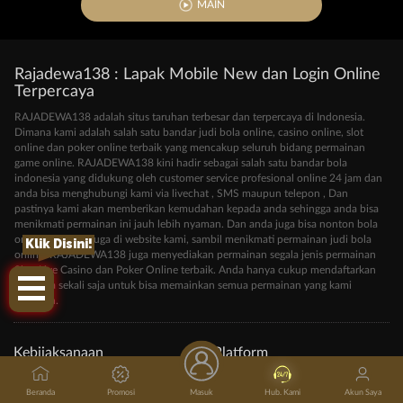
MAIN
Rajadewa138 : Lapak Mobile New dan Login Online
Terpercaya
RAJADEWA138 adalah situs taruhan terbesar dan terpercaya di Indonesia.
Dimana kami adalah salah satu bandar judi bola online, casino online, slot
online dan poker online terbaik yang mencakup seluruh bidang permainan
game online. RAJADEWA138 kini hadir sebagai salah satu bandar bola
indonesia yang didukung oleh customer service profesional online 24 jam dan
anda bisa menghubungi kami via livechat , SMS maupun telepon , Dan
pastinya kami akan memberikan kemudahan kepada anda sehingga anda bisa
menikmati permainan ini jauh lebih nyaman. Dan anda juga bisa nonton bola
online sekarang juga di website kami, sambil menikmati permainan judi bola
Klik Disini!
online. RAJADEWA138 juga menyediakan permainan segala jenis permainan
Slot, Live Casino dan Poker Online terbaik. Anda hanya cukup mendaftarkan
diri anda sekali saja untuk bisa memainkan semua permainan yang kami
sediakan.
Kebijaksanaan
Platform
Tentang RAJADEWA138
Promosi
Beranda
Promosi
Masuk
Hub. Kami
Akun Saya