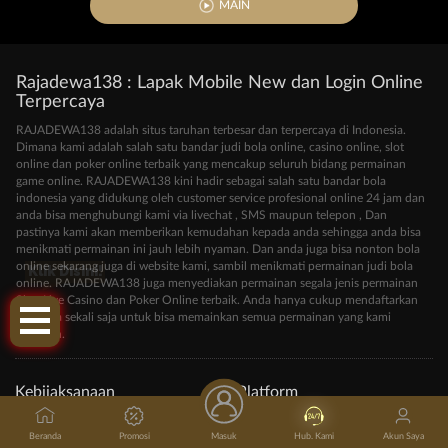
MAIN
Rajadewa138 : Lapak Mobile New dan Login Online
Terpercaya
RAJADEWA138 adalah situs taruhan terbesar dan terpercaya di Indonesia.
Dimana kami adalah salah satu bandar judi bola online, casino online, slot
online dan poker online terbaik yang mencakup seluruh bidang permainan
game online. RAJADEWA138 kini hadir sebagai salah satu bandar bola
indonesia yang didukung oleh customer service profesional online 24 jam dan
anda bisa menghubungi kami via livechat , SMS maupun telepon , Dan
pastinya kami akan memberikan kemudahan kepada anda sehingga anda bisa
menikmati permainan ini jauh lebih nyaman. Dan anda juga bisa nonton bola
online sekarang juga di website kami, sambil menikmati permainan judi bola
Klik Disini!
online. RAJADEWA138 juga menyediakan permainan segala jenis permainan
Slot, Live Casino dan Poker Online terbaik. Anda hanya cukup mendaftarkan
diri anda sekali saja untuk bisa memainkan semua permainan yang kami
sediakan.
Kebijaksanaan
Platform
Tentang RAJADEWA138
Promosi
Beranda
Promosi
Masuk
Hub. Kami
Akun Saya