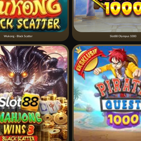
Wukong - Black Scatter
Slot88 Olympus 1000