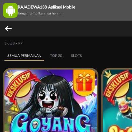
RAJADEWA138 Aplikasi Mobile
Jangan tampilkan lagi hari ini
Slot88 x PP
SEMUA PERMAINAN
TOP 20
SLOTS