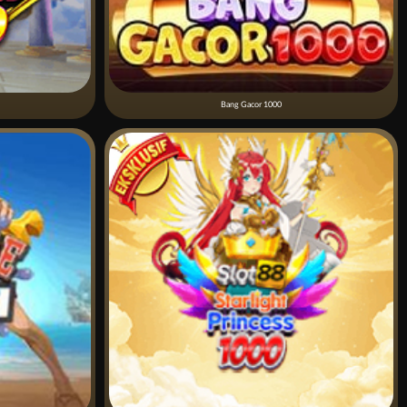
Bang Gacor 1000