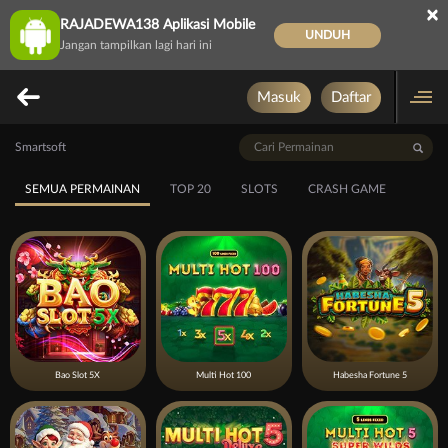
×
RAJADEWA138 Aplikasi Mobile
UNDUH
Jangan tampilkan lagi hari ini
Masuk
Daftar
Smartsoft
SEMUA PERMAINAN
TOP 20
SLOTS
CRASH GAME
Bao Slot 5X
Multi Hot 100
Habesha Fortune 5