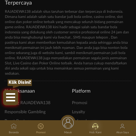
Terpercaya
RAJADEWA138 adalah situs taruhan terbesar dan terpercaya di Indonesia.
Dimana kami adalah salah satu bandar judi bola online, casino online, slot
online dan poker online terbaik yang mencakup seluruh bidang permainan
game online. RAJADEWA138 kini hadir sebagai salah satu bandar bola
indonesia yang didukung oleh customer service profesional online 24 jam dan
anda bisa menghubungi kami via livechat , SMS maupun telepon , Dan
pastinya kami akan memberikan kemudahan kepada anda sehingga anda bisa
menikmati permainan ini jauh lebih nyaman. Dan anda juga bisa nonton bola
online sekarang juga di website kami, sambil menikmati permainan judi bola
online. RAJADEWA138 juga menyediakan permainan segala jenis permainan
Slot, Live Casino dan Poker Online terbaik. Anda hanya cukup mendaftarkan
diri anda sekali saja untuk bisa memainkan semua permainan yang kami
sediakan.
Klik Disini!
Kebijaksanaan
Platform
Tentang RAJADEWA138
Promosi
Responsible Gambling
Loyalty
Pusat Bantuan
Referral
Syarat dan Ketentuan
Beranda
Promosi
Masuk
Hub. Kami
Akun Saya