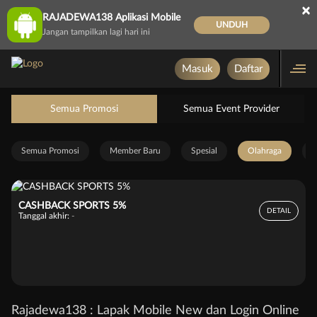
×
RAJADEWA138 Aplikasi Mobile
UNDUH
Jangan tampilkan lagi hari ini
Masuk
Daftar
Semua Promosi
Semua Event Provider
Semua Promosi
Member Baru
Spesial
Olahraga
S
CASHBACK SPORTS 5%
DETAIL
Tanggal akhir:
-
Rajadewa138 : Lapak Mobile New dan Login Online