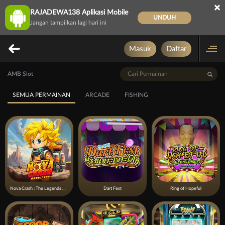
×
RAJADEWA138 Aplikasi Mobile
UNDUH
Jangan tampilkan lagi hari ini
Masuk
Daftar
AMB Slot
SEMUA PERMAINAN
ARCADE
FISHING
Nova Crash : The Legends of Power
Dart Fest
Ring of Hopeful