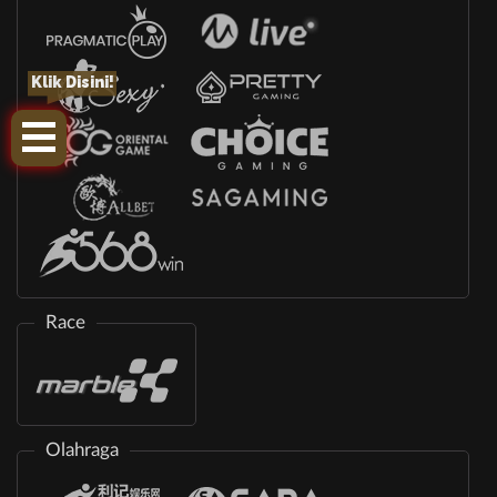
Klik Disini!
Race
Olahraga