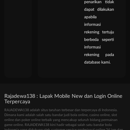
penarikan tidak
dapat dilakukan
apabila
informasi
rekening tertuju
berbeda seperti
informasi
rekening pada
database kami.
Rajadewa138 : Lapak Mobile New dan Login Online
Terpercaya
RAJADEWA138 adalah situs taruhan terbesar dan terpercaya di Indonesia.
Dimana kami adalah salah satu bandar judi bola online, casino online, slot
online dan poker online terbaik yang mencakup seluruh bidang permainan
game online. RAJADEWA138 kini hadir sebagai salah satu bandar bola
indonesia yang didukung oleh customer service profesional online 24 jam dan