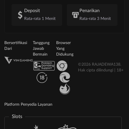
Deposit
Penarikan
Rata-rata 1 Menit
Rata-rata 3 Menit
Bersertifikasi
Tanggung
Browser
Dari
Jawab
Yang
Bermain
Didukung
©2026 RAJADEWA138.
Hak cipta dilindungi | 18+
Platform Penyedia Layanan
Slots