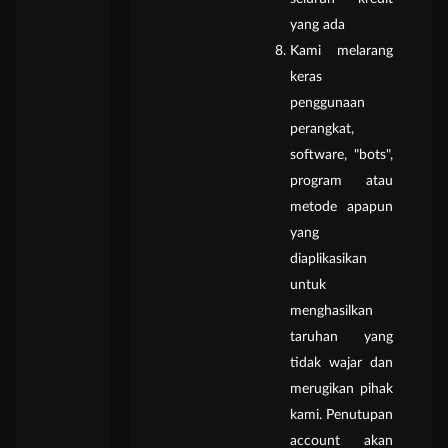
yang ada
Kami melarang
keras
penggunaan
perangkat,
software, "bots",
program atau
metode apapun
yang
diaplikasikan
untuk
menghasilkan
taruhan yang
tidak wajar dan
merugikan pihak
kami. Penutupan
account akan