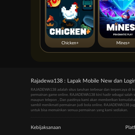
Chicken+
Mines+
Rajadewa138 : Lapak Mobile New dan Login
RAJADEWA138 adalah situs taruhan terbesar dan terpercaya di Ind
permainan game online. RAJADEWA138 kini hadir sebagai salah sa
maupun telepon , Dan pastinya kami akan memberikan kemudahan k
sambil menikmati permainan judi bola online. RAJADEWA138 juga 
untuk bisa memainkan semua permainan yang kami sediakan.
Kebijaksanaan
Plat