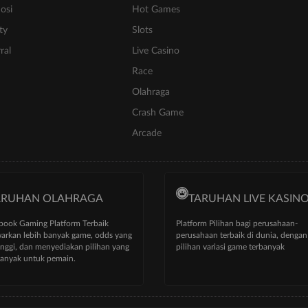
osi
Hot Games
ty
Slots
ral
Live Casino
Race
Olahraga
Crash Game
Arcade
ARUHAN OLAHRAGA
TARUHAN LIVE KASIN
book Gaming Platform Terbaik
Platform Pilihan bagi perusahaan-
rkan lebih banyak game, odds yang
perusahaan terbaik di dunia, dengan
tinggi, dan menyediakan pilihan yang
pilihan variasi game terbanyak
banyak untuk pemain.