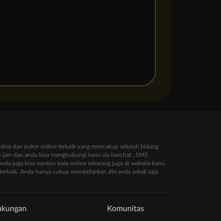
online dan poker online terbaik yang mencakup seluruh bidang
4 jam dan anda bisa menghubungi kami via livechat , SMS
a juga bisa nonton bola online sekarang juga di website kami,
erbaik. Anda hanya cukup mendaftarkan diri anda sekali saja
kungan
Komunitas