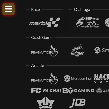
Race
Olahraga
Crash Game
Arcade