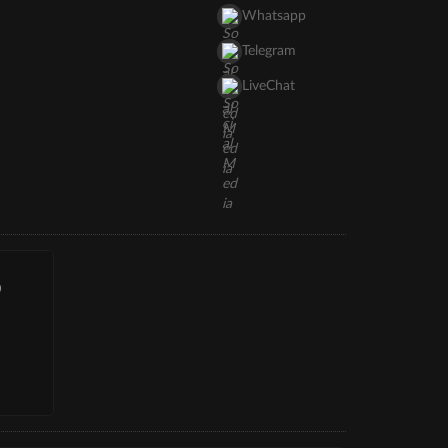
Whatsapp
Telegram
LiveChat
O