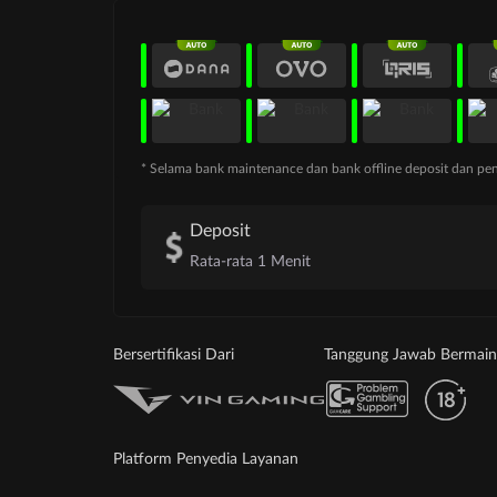
* Selama bank maintenance dan bank offline deposit dan pen
Deposit
Rata-rata 1 Menit
Bersertifikasi Dari
Tanggung Jawab Bermain
Platform Penyedia Layanan