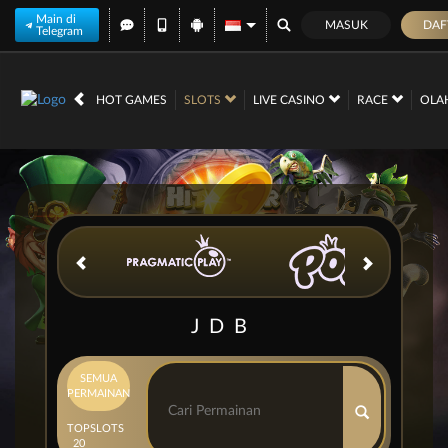
Main di
MASUK
DAF
Telegram
IDR
12,676,104,
HOT GAMES
SLOTS
LIVE CASINO
RACE
OLA
JDB
SEMUA
PERMAINAN
TOP
SLOTS
20