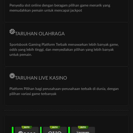
Penyedia slot online dengan beragam pilihan game menarik yang
memudahkan pemain untuk mencapai jackpot
TARUHAN OLAHRAGA
Sportsbook Gaming Platform Terbaik menawarkan lebih banyak game,
odds yang lebih tinggi, dan menyediakan pilihan yang lebih banyak
untuk pemain.
TARUHAN LIVE KASINO
Platform Pilihan bagi perusahaan-perusahaan terbaik di dunia, dengan
pilihan variasi game terbanyak