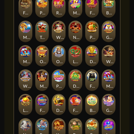
Four Treasures
Prosperity Tiger
Rooster In Love
MarvelousIV
FortuneHorse
Bull Treasure
Moonlight Treasure
TripleKingKong
Winning Mask II
New Year
Piggy Bank
GoLaiFu
Magic Ace
Open Sesame Mega
Olympian Temple
Lucky Dragons
DragonsWorld
Wukong
Winning Mask
MinerBabe
Pop Pop Candy
Dragon Soar - Hyper Wild
Formosa Bear
Magic Ace WILD LOCK
LanternWealth
Fruity Bonanza
Dragon Warrior
FunkyKingKong
Big Three Dragons
Glamorous Girl