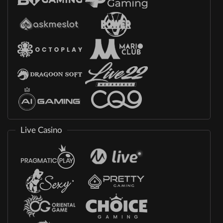
Live Casino