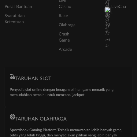
Live
Pusat Bantuan
Casino
LiveCha
t
Syarat dan
Race
Ketentuan
Olahraga
Crash
Game
Arcade
TARUHAN SLOT
Penyedia slot online dengan beragam pilihan game menarik yang
memudahkan pemain untuk mencapai jackpot
TARUHAN OLAHRAGA
Sportsbook Gaming Platform Terbaik menawarkan lebih banyak game,
odds yang lebih tinggi, dan menyediakan pilihan yang lebih banyak