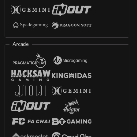
Arcade