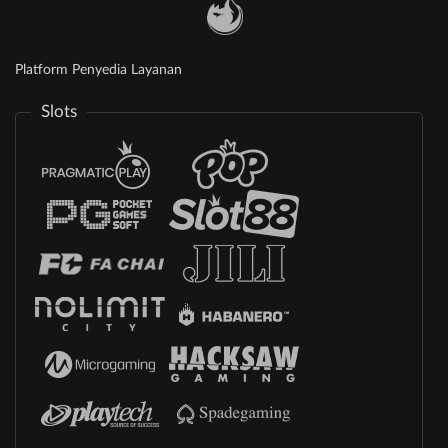
Platform Penyedia Layanan
Slots