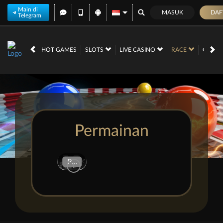
Main di
MASUK
DAF
Telegram
HOT GAMES
SLOTS
LIVE CASINO
RACE
OLAH
Permainan
i