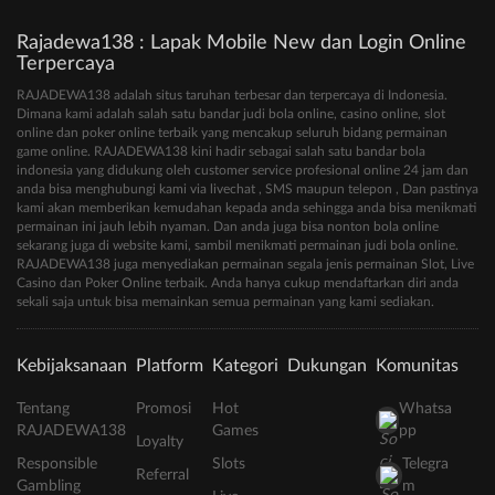
Rajadewa138 : Lapak Mobile New dan Login Online
Terpercaya
RAJADEWA138 adalah situs taruhan terbesar dan terpercaya di Indonesia.
Dimana kami adalah salah satu bandar judi bola online, casino online, slot
online dan poker online terbaik yang mencakup seluruh bidang permainan
game online. RAJADEWA138 kini hadir sebagai salah satu bandar bola
indonesia yang didukung oleh customer service profesional online 24 jam dan
anda bisa menghubungi kami via livechat , SMS maupun telepon , Dan pastinya
kami akan memberikan kemudahan kepada anda sehingga anda bisa menikmati
permainan ini jauh lebih nyaman. Dan anda juga bisa nonton bola online
sekarang juga di website kami, sambil menikmati permainan judi bola online.
RAJADEWA138 juga menyediakan permainan segala jenis permainan Slot, Live
Casino dan Poker Online terbaik. Anda hanya cukup mendaftarkan diri anda
sekali saja untuk bisa memainkan semua permainan yang kami sediakan.
Kebijaksanaan
Platform
Kategori
Dukungan
Komunitas
Tentang
Promosi
Hot
Whatsa
RAJADEWA138
Games
pp
Loyalty
Responsible
Slots
Telegra
Referral
Gambling
m