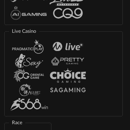
Live Casino
Race