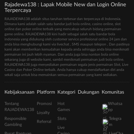
Rajadewa138 : Lapak Mobile New dan Login Online
Terpercaya
RAJADEWA138 adalah situs taruhan terbesar dan terpercaya di Indonesia.
Dimana kami adalah salah satu bandar judi bola online, casino online, slot
online dan poker online terbaik yang mencakup seluruh bidang permainan
game online. RAJADEWA138 kini hadir sebagai salah satu bandar bola
indonesia yang didukung oleh customer service profesional online 24 jam dan
anda bisa menghubungi kami via livechat , SMS maupun telepon , Dan pastinya
kami akan memberikan kemudahan kepada anda sehingga anda bisa menikmati
permainan ini jauh lebih nyaman. Dan anda juga bisa nonton bola online
sekarang juga di website kami, sambil menikmati permainan judi bola online.
RAJADEWA138 juga menyediakan permainan segala jenis permainan Slot, Live
Casino dan Poker Online terbaik. Anda hanya cukup mendaftarkan diri anda
sekali saja untuk bisa memainkan semua permainan yang kami sediakan.
Kebijaksanaan
Platform
Kategori
Dukungan
Komunitas
Tentang
Promosi
Hot
Whatsa
RAJADEWA138
Games
pp
Loyalty
Responsible
Slots
Telegra
Referral
Gambling
m
Live
Pusat Bantuan
Casino
LiveCha