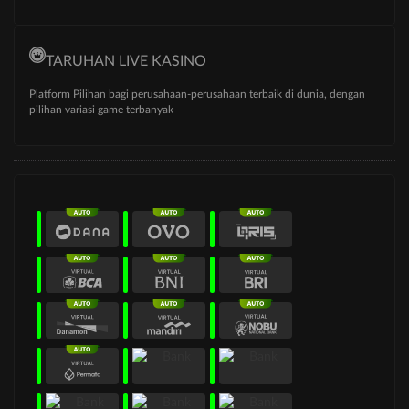
TARUHAN LIVE KASINO
Platform Pilihan bagi perusahaan-perusahaan terbaik di dunia, dengan
pilihan variasi game terbanyak