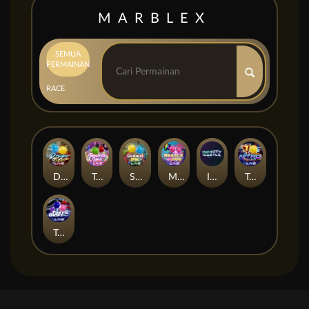
MARBLEX
SEMUA
PERMAINAN
RACE
Dragon Tiger
Tomorrow land
Super PK
Marble Run
Infinity Castle
Tokyo Drift Nitro
Tokyo Drift