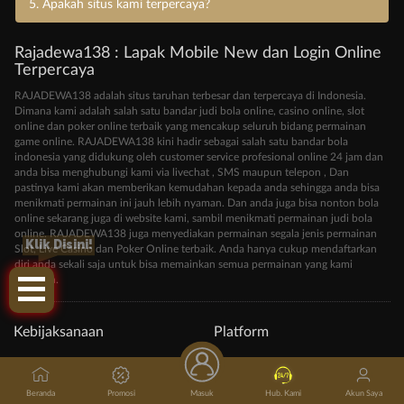
5. Apakah situs kami terpercaya?
Rajadewa138 : Lapak Mobile New dan Login Online
Terpercaya
RAJADEWA138 adalah situs taruhan terbesar dan terpercaya di Indonesia.
Dimana kami adalah salah satu bandar judi bola online, casino online, slot
online dan poker online terbaik yang mencakup seluruh bidang permainan
game online. RAJADEWA138 kini hadir sebagai salah satu bandar bola
indonesia yang didukung oleh customer service profesional online 24 jam dan
anda bisa menghubungi kami via livechat , SMS maupun telepon , Dan
pastinya kami akan memberikan kemudahan kepada anda sehingga anda bisa
menikmati permainan ini jauh lebih nyaman. Dan anda juga bisa nonton bola
online sekarang juga di website kami, sambil menikmati permainan judi bola
online. RAJADEWA138 juga menyediakan permainan segala jenis permainan
Klik Disini!
Slot, Live Casino dan Poker Online terbaik. Anda hanya cukup mendaftarkan
diri anda sekali saja untuk bisa memainkan semua permainan yang kami
sediakan.
Kebijaksanaan
Platform
Tentang RAJADEWA138
Promosi
Responsible Gambling
Loyalty
Beranda
Promosi
Masuk
Hub. Kami
Akun Saya