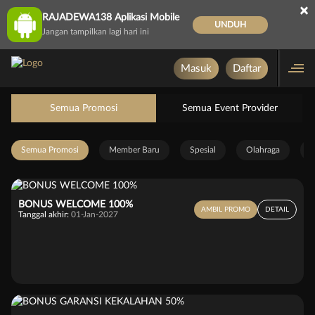
×
RAJADEWA138 Aplikasi Mobile
UNDUH
Jangan tampilkan lagi hari ini
Masuk
Daftar
Semua Promosi
Semua Event Provider
Semua Promosi
Member Baru
Spesial
Olahraga
S
BONUS WELCOME 100%
AMBIL PROMO
DETAIL
Tanggal akhir:
01-Jan-2027