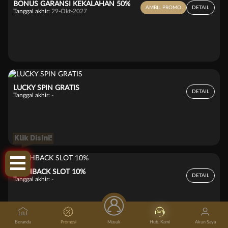
BONUS GARANSI KEKALAHAN 50%
AMBIL PROMO
DETAIL
Tanggal akhir:
29-Okt-2027
LUCKY SPIN GRATIS
DETAIL
Tanggal akhir:
-
Klik Disini!
CASHBACK SLOT 10%
DETAIL
Tanggal akhir:
-
Beranda
Promosi
Masuk
Hub. Kami
Akun Saya