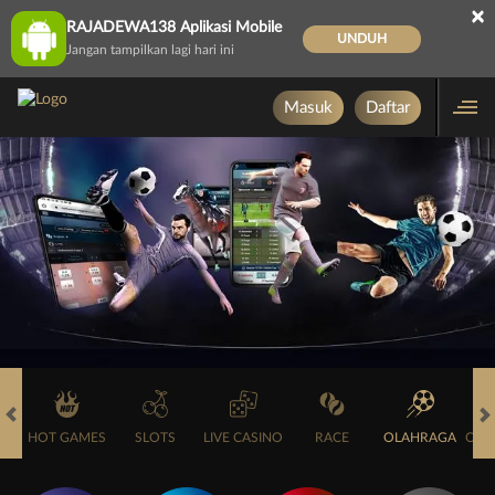
×
RAJADEWA138 Aplikasi Mobile
UNDUH
Jangan tampilkan lagi hari ini
Masuk
Daftar
HOT GAMES
SLOTS
LIVE CASINO
RACE
OLAHRAGA
CRA