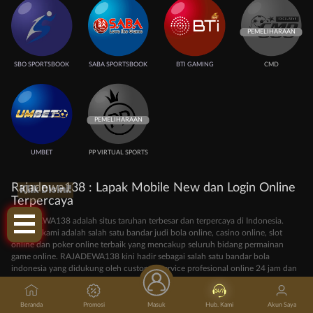
SBO SPORTSBOOK
SABA SPORTSBOOK
BTI GAMING
CMD
UMBET
PP VIRTUAL SPORTS
Rajadewa138 : Lapak Mobile New dan Login Online
Klik Disini!
Terpercaya
RAJADEWA138 adalah situs taruhan terbesar dan terpercaya di Indonesia.
Dimana kami adalah salah satu bandar judi bola online, casino online, slot
online dan poker online terbaik yang mencakup seluruh bidang permainan
game online. RAJADEWA138 kini hadir sebagai salah satu bandar bola
indonesia yang didukung oleh customer service profesional online 24 jam dan
anda bisa menghubungi kami via livechat , SMS maupun telepon , Dan
pastinya kami akan memberikan kemudahan kepada anda sehingga anda bisa
menikmati permainan ini jauh lebih nyaman. Dan anda juga bisa nonton bola
Beranda
Promosi
Masuk
Hub. Kami
Akun Saya